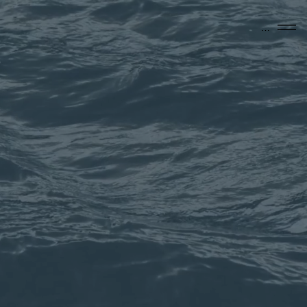
Menu
y
el mar.